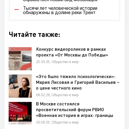
скрываться новый вид мозазавра
Тысячи лет человеческой истории
обнаружены в долине реки Трент
Читайте также:
Конкурс видеороликов в рамках
проекта «От Москвы до Победы»
25.03.25, Общество и мир
«Это было тяжело психологически»:
Мария Лисовая и Григорий Васильев –
о цене честного кино
06.02.26, Общество и мир
В Москве состоялся
просветительский форум РВИО
«Военная история в играх: границы
реальности».
30.09.25, Общество и мир