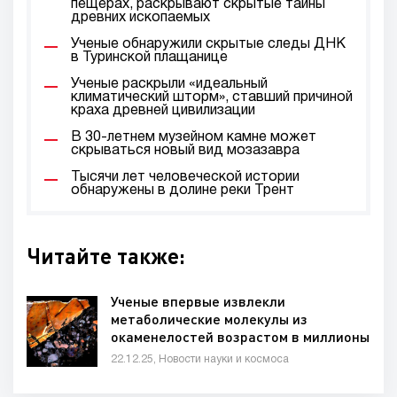
пещерах, раскрывают скрытые тайны
древних ископаемых
Ученые обнаружили скрытые следы ДНК
в Туринской плащанице
Ученые раскрыли «идеальный
климатический шторм», ставший причиной
краха древней цивилизации
В 30-летнем музейном камне может
скрываться новый вид мозазавра
Тысячи лет человеческой истории
обнаружены в долине реки Трент
Читайте также:
Ученые впервые извлекли
метаболические молекулы из
окаменелостей возрастом в миллионы
лет.
22.12.25, Новости науки и космоса