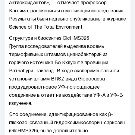
антиоксидантов», — отмечает профессор
Кагеяма, рассказывая о мотивации исследования.
Результаты были недавно опубликованы в журнале
Science of The Total Environment.
Структура и биосинтез GlcHMS326
Группа исследователей выделила восемь
термофильных штаммов цианобактерий из
горячего источника Бо Кхлуенг в провинции
Ратчабури, Таиланд. В ходе экспериментальной
установки штамм BRSZ вида Gloeocapsa
продуцировал новое УФ-поглощающее
соединение в ответ на воздействие УФ-А и УФ-В
излучения.
Это соединение, идентифицированное как β-
глюкозо-связанный гидроксимикоспорин-саркозин
(GlcHMS326), было дополнительно