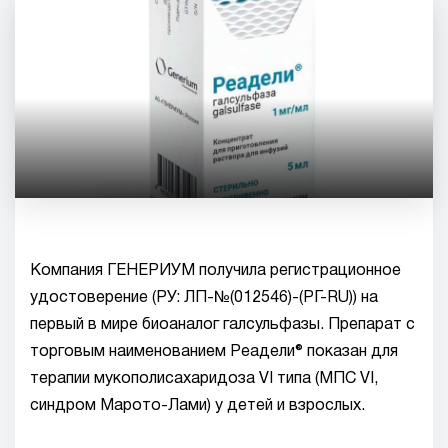
Компания ГЕНЕРИУМ получила регистрационное
удостоверение (РУ: ЛП-№(012546)-(РГ-RU)) на
первый в мире биоаналог галсульфазы. Препарат с
торговым наименованием Реадели® показан для
терапии мукополисахаридоза VI типа (МПС VI,
синдром Марото-Лами) у детей и взрослых.