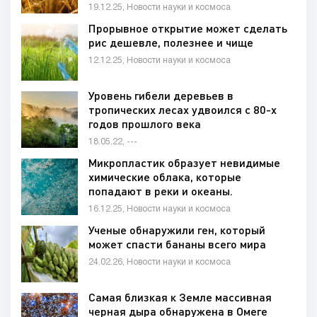
19.12.25, Новости науки и космоса
Прорывное открытие может сделать
рис дешевле, полезнее и чище
12.12.25, Новости науки и космоса
Уровень гибели деревьев в
тропических лесах удвоился с 80-х
годов прошлого века
18.05.22, ---
Микропластик образует невидимые
химические облака, которые
попадают в реки и океаны.
16.12.25, Новости науки и космоса
Ученые обнаружили ген, который
может спасти бананы всего мира
24.02.26, Новости науки и космоса
Самая близкая к Земле массивная
черная дыра обнаружена в Омеге