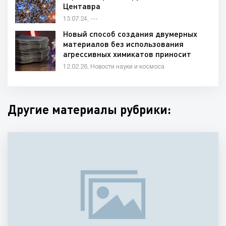
Центавра
13.07.24, ---
Новый способ создания двумерных
материалов без использования
агрессивных химикатов приносит
большие результаты
12.02.26, Новости науки и космоса
Другие материалы рубрики: