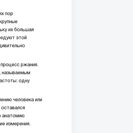
их пор
 крупные
льку их большая
ледуют этой
удивительно
 процесс ржания.
м, называемым
частоты: одну
пению человека или
р оставался
ю анатомию
ие измерения.