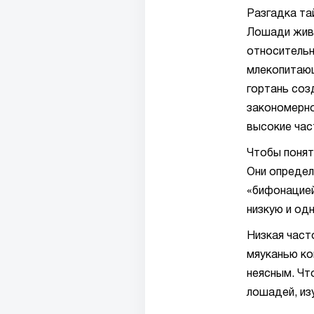
Разгадка та
Лошади живу
относительн
млекопитающ
гортань соз
закономерно
высокие час
Чтобы понят
Они определ
«бифонацией
низкую и од
Низкая част
мяуканью ко
неясным. Чт
лошадей, из