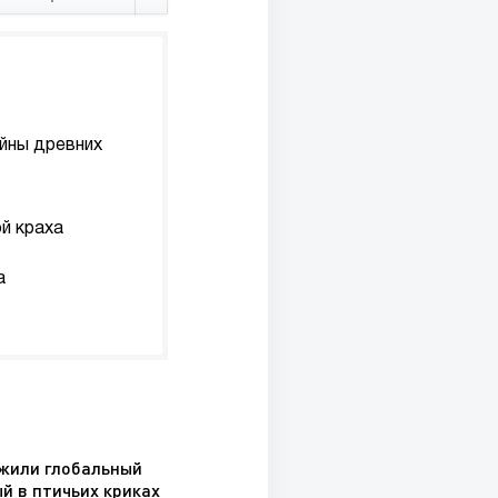
йны древних
й краха
а
жили глобальный
й в птичьих криках