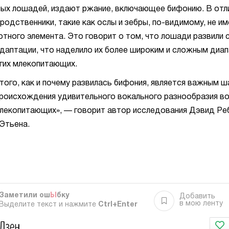
х лошадей, издают ржание, включающее бифонию. В отлич
родственники, такие как ослы и зебры, по-видимому, не и
тного элемента. Это говорит о том, что лошади развили
даптации, что наделило их более широким и сложным диап
угих млекопитающих.
того, как и почему развилась бифония, является важным ша
роисхождения удивительного вокального разнообразия в
лекопитающих», — говорит автор исследования Дэвид Реб
Этьена.
Заметили ош
Ы
бку
Добавить
в мою ленту
Выделите текст и нажмите
Ctrl+Enter