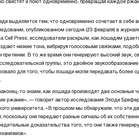
о свистят и поют одновременно, превращая каждое ржан
ди выделяется тем, что одновременно сочетает в себе в
ледовании, опубликованном сегодня (23 февраля) в журнале
а Cell Press, исследователи раскрыли, как лошадям удает
оздают низкие тона, вибрируя голосовыми связками, подоб
 при пении. В то же время они генерируют высокий звук, с
сследовательской группы, это двойное звукообразование,
овало для того, чтобы лошади могли передавать более о
.
наконец-то знаем, как лошади производят две основные ч
е ржание», — говорит автор исследования Элоди Брифер
кого университета. «В прошлом мы обнаружили, что эти д
, поскольку они передают разные сигналы об их собственн
убедительные доказательства того, что они также генери
еханизмов».