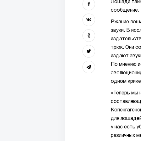
Лошади тайн
сообщение.
Ржание лоша
звуки. В исс
издательств
трюк. Они с
издают звуки
По мнению и
эволюционир
одном крике
«Теперь мы 
составляющи
Копенгагенс
для лошадей
у нас есть 
различных м