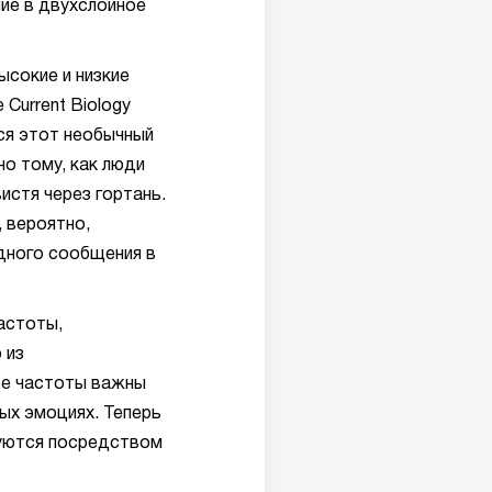
ие в двухслойное
ысокие и низкие
 Current Biology
ся этот необычный
но тому, как люди
вистя через гортань.
 вероятно,
дного сообщения в
астоты,
 из
ве частоты важны
ых эмоциях. Теперь
руются посредством