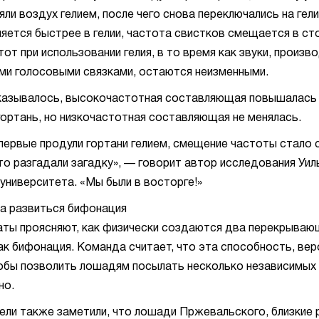
ли воздух гелием, после чего снова переключались на гели
яется быстрее в гелии, частота свистков смещается в ст
тот при использовании гелия, в то время как звуки, произ
и голосовыми связками, остаются неизменными.
казывалось, высокочастотная составляющая повышалась
 гортань, но низкочастотная составляющая не менялась.
первые продули гортани гелием, смещение частоты стало 
что разгадали загадку», — говорит автор исследования Уи
 университета. «Мы были в восторге!»
а развиться бифонация
аты проясняют, как физически создаются два перекрывающ
ак бифонация. Команда считает, что эта способность, вер
тобы позволить лошадям посылать несколько независимых
но.
ли также заметили, что лошади Пржевальского, близкие 