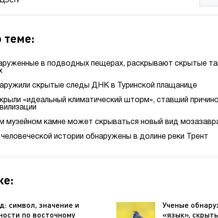
 теме:
аруженные в подводных пещерах, раскрывают скрытые та
х
наружили скрытые следы ДНК в Туринской плащанице
крыли «идеальный климатический шторм», ставший причино
вилизации
м музейном камне может скрываться новый вид мозазавр
 человеческой истории обнаружены в долине реки Трент
же:
д: символ, значение и
Ученые обнару
ности по восточному
«язык», скрыты