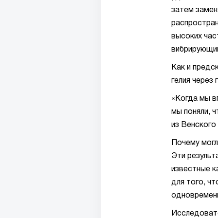
затем заменя
распростран
высоких час
вибрирующим
Как и предс
гелия через
«Когда мы в
мы поняли, 
из Венского
Почему могл
Эти результ
известные к
для того, ч
одновремен
Исследовате