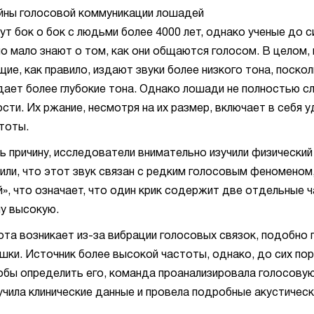
йны голосовой коммуникации лошадей
т бок о бок с людьми более 4000 лет, однако ученые до с
о мало знают о том, как они общаются голосом. В целом,
ие, как правило, издают звуки более низкого тона, поско
дает более глубокие тона. Однако лошади не полностью с
сти. Их ржание, несмотря на их размер, включает в себя 
тоты.
ь причину, исследователи внимательно изучили физический
или, что этот звук связан с редким голосовым феномено
», что означает, что один крик содержит две отдельные 
ну высокую.
ота возникает из-за вибрации голосовых связок, подобно 
шки. Источник более высокой частоты, однако, до сих по
обы определить его, команда проанализировала голосову
учила клинические данные и провела подробные акустическ