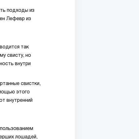
ить подходы из
ен Лефевр из
водится так
у свисту, но
ность внутри
ортанные свистки,
мощью этого
от внутренний
спользованием
мерших лошадей,