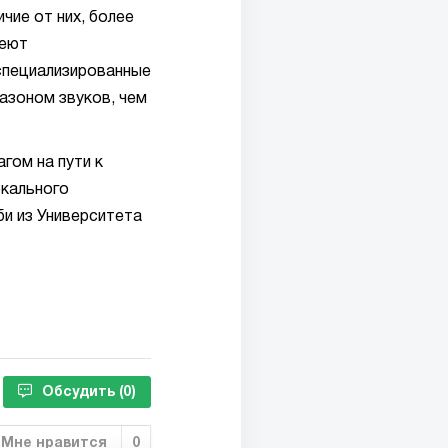
ие от них, более
меют
 специализированные
азоном звуков, чем
гом на пути к
окального
и из Университета
Обсудить
(0)
Мне нравится
0