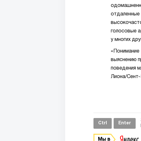
одомашненны
отдаленные 
высокочасто
голосовые а
у многих др
«Понимание 
выяснению п
поведения м
Лиона/Сент-
Ctrl
Enter
Мы в