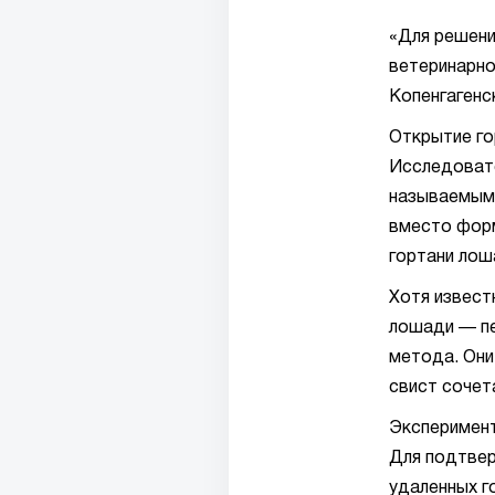
«Для решени
ветеринарно
Копенгагенс
Открытие го
Исследовате
называемым 
вместо форм
гортани лош
Хотя извест
лошади — п
метода. Они
свист сочет
Эксперимент
Для подтвер
удаленных г