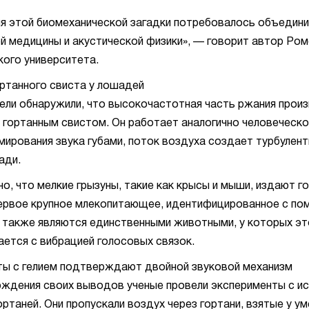
я этой биомеханической загадки потребовалось объедин
й медицины и акустической физики», — говорит автор Ром
кого университета.
ртанного свиста у лошадей
ли обнаружили, что высокочастотная часть ржания произ
гортанным свистом. Он работает аналогично человеческом
ирования звука губами, поток воздуха создает турбулент
ади.
но, что мелкие грызуны, такие как крысы и мыши, издают г
ервое крупное млекопитающее, идентифицированное с по
 также являются единственными животными, у которых эт
ается с вибрацией голосовых связок.
ы с гелием подтверждают двойной звуковой механизм
ждения своих выводов ученые провели эксперименты с и
ортаней. Они пропускали воздух через гортани, взятые у у