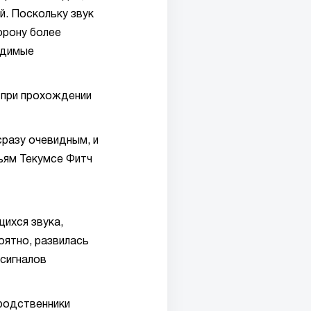
й. Поскольку звук
орону более
водимые
 при прохождении
сразу очевидным, и
льям Текумсе Фитч
ихся звука,
оятно, развилась
 сигналов
родственники