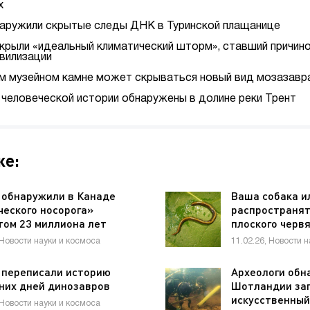
х
наружили скрытые следы ДНК в Туринской плащанице
крыли «идеальный климатический шторм», ставший причино
вилизации
м музейном камне может скрываться новый вид мозазавр
 человеческой истории обнаружены в долине реки Трент
же:
 обнаружили в Канаде
Ваша собака и
ческого носорога»
распространят
том 23 миллиона лет
плоского черв
 Новости науки и космоса
11.02.26, Новости 
 переписали историю
Археологи обн
них дней динозавров
Шотландии за
искусственный
 Новости науки и космоса