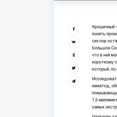
Крошечный ч
понять прои
сих пор оста
Большое Сол
что в ней м
короткому с
который, по
Исследоват
нематод, об
покрывающих 
1,5 миллиме
самых экстр