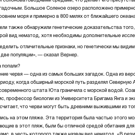
и солоноватоводными средами, что делает его присутств
гадочным. Большое Соленое озеро расположено примерно
ровнем моря и примерно в 800 милях от ближайшего океана
ли также обнаружили генетические доказательства того,
рой вид нематод, хотя необходимы дополнительные иссле
еделить отличительные признаки, но генетически мы видим
 две популяции», — сказал Вернер.
а попали?
ие червя — одна из самых больших загадок. Одна из вер
риоду, когда обширный морской путь разделял Северную А
современного штата Юта граничила с морской водой. Соа
с, профессор биологии из Университета Бригама Янга и эк
считает, что черви могут быть древними выжившими из то
ись на этом пляже. Эта территория была частью этого мор
дающие в этот пляж, были бы отличной средой обитания для
амс, в честь которого также назван вид нематод. «В резу