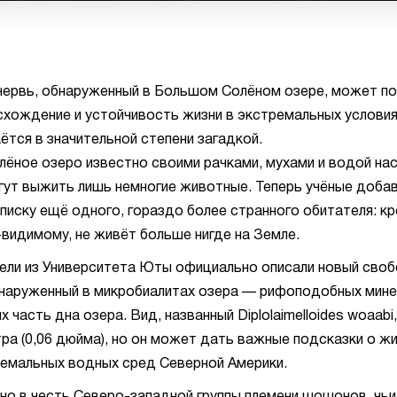
ервь, обнаруженный в Большом Солёном озере, может п
схождение и устойчивость жизни в экстремальных условия
ётся в значительной степени загадкой.
ёное озеро известно своими рачками, мухами и водой нас
огут выжить лишь немногие животные. Теперь учёные добав
писку ещё одного, гораздо более странного обитателя: кр
-видимому, не живёт больше нигде на Земле.
ели из Университета Юты официально описали новый сво
наруженный в микробиалитах озера — рифоподобных мине
часть дна озера. Вид, названный Diplolaimelloides woaabi
тра (0,06 дюйма), но он может дать важные подсказки о жи
емальных водных сред Северной Америки.