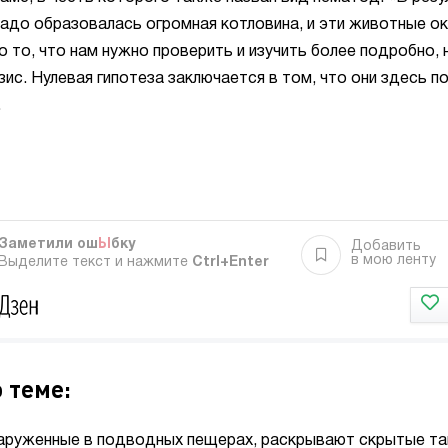
адо образовалась огромная котловина, и эти животные ок
о то, что нам нужно проверить и изучить более подробно, 
зис. Нулевая гипотеза заключается в том, что они здесь п
.
Заметили ош
Ы
бку
Добавить
в мою ленту
Выделите текст и нажмите
Ctrl+Enter
 теме:
аруженные в подводных пещерах, раскрывают скрытые та