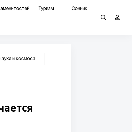
наменитостей
Туризм
Сонник
науки и космоса
м
чается