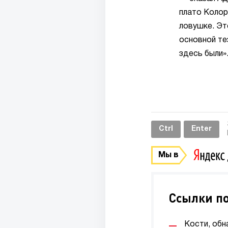
плато Колор
ловушке. Эт
основной те
здесь были»
Ctrl
Enter
Мы в
Ссылки по
Кости, обн