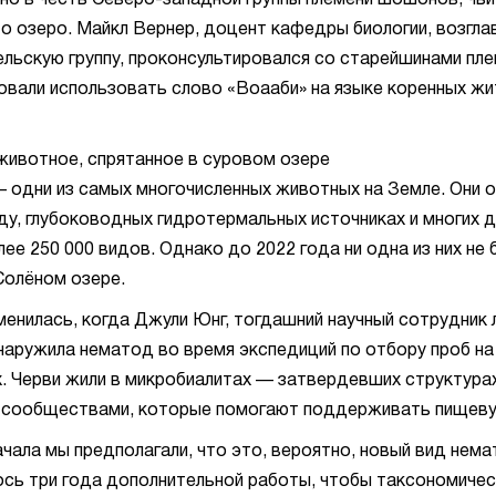
но в честь Северо-западной группы племени шошонов, чьи
о озеро. Майкл Вернер, доцент кафедры биологии, возгла
льскую группу, проконсультировался со старейшинами пле
вали использовать слово «Воааби» на языке коренных ж
ивотное, спрятанное в суровом озере
одни из самых многочисленных животных на Земле. Они о
ду, глубоководных гидротермальных источниках и многих д
лее 250 000 видов. Однако до 2022 года ни одна из них н
олёном озере.
менилась, когда Джули Юнг, тогдашний научный сотрудник
наружила нематод во время экспедиций по отбору проб на
. Черви жили в микробиалитах — затвердевших структура
 сообществами, которые помогают поддерживать пищеву
ачала мы предполагали, что это, вероятно, новый вид нема
сь три года дополнительной работы, чтобы таксономиче