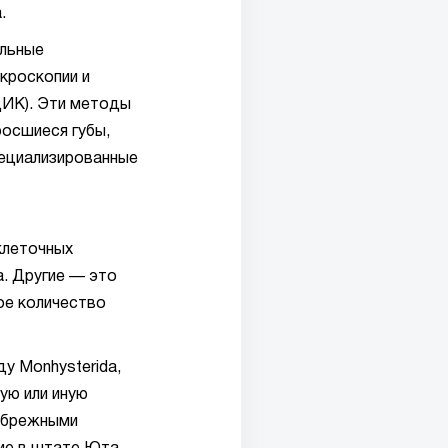
.
альные
кроскопии и
ИК). Эти методы
росшиеся губы,
пециализированные
клеточных
. Другие — это
ое количество
ду Monhysterida,
ую или иную
рибрежными