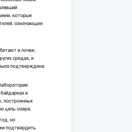
 исконные земли
влявший
мени, которые
ителей, означающее
битают в почве,
ругих средах, и
е была подтверждена
 лаборатории
 байдарках и
х, построенных
ю цепь озера.
тод, но
ски подтвердить