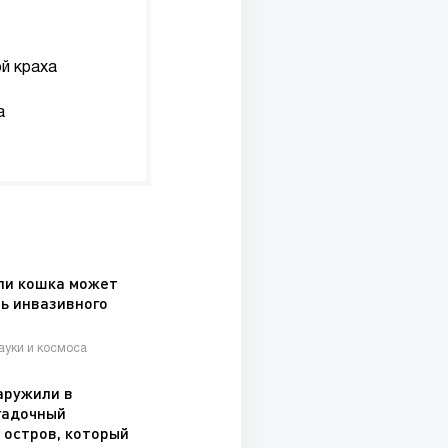
й краха
а
ли кошка может
ь инвазивного
я
науки и космоса
аружили в
гадочный
 остров, который