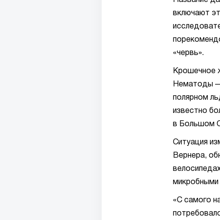
Название да
включают эт
исследовате
порекомендо
«червь».
Крошечное ж
Нематоды — 
полярном ль
известно бо
в Большом С
Ситуация из
Вернера, об
велосипедах
микробными
«С самого н
потребовало