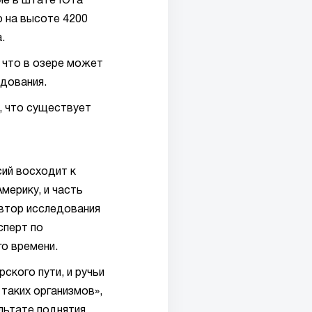
ие в штате Юта
 на высоте 4200
.
 что в озере может
дования.
, что существует
сий восходит к
мерику, и часть
втор исследования
сперт по
го времени.
ского пути, и ручьи
 таких организмов»,
льтате поднятия