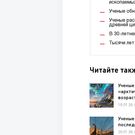
ископаемы
Ученые об
Ученые рас
древней ци
В 30-летне
Тысячи лет
Читайте так
Ученые
«аркти
возрас
18.01.26,
Ученые
послед
20.01.26,