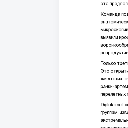
это предпол
Команда под
анатомическ
микроскопи
выявили кро
воронкообра
репродуктив
Только трет
Это открыти
животных, о
рачки-артем
перелетных 
Diplolaimell
группам, из
экстремальн