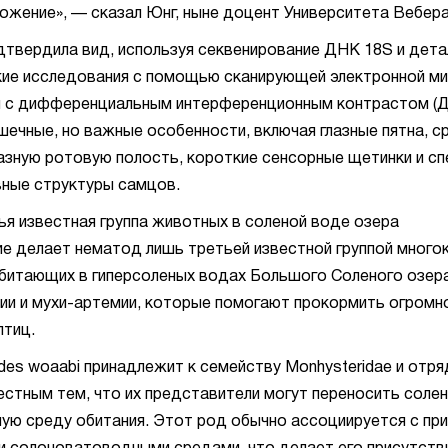
ожение», — сказал Юнг, ныне доцент Университета Вебера
твердила вид, используя секвенирование ДНК 18S и дет
ие исследования с помощью сканирующей электронной ми
и с дифференциальным интерференционным контрастом (Д
шечные, но важные особенности, включая глазные пятна, с
зную ротовую полость, короткие сенсорные щетинки и с
ные структуры самцов.
ья известная группа животных в соленой воде озера
е делает нематод лишь третьей известной группой много
битающих в гиперсоленых водах Большого Соленого озера
ии и мухи-артемии, которые помогают прокормить огромн
птиц.
oides woaabi принадлежит к семейству Monhysteridae и отря
вестным тем, что их представители могут переносить солен
ую среду обитания. Этот род обычно ассоциируется с п