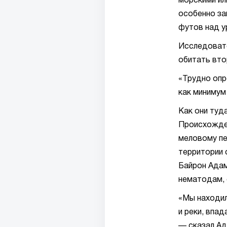
морскими ил
особенно за
футов над у
Исследовате
обитать вто
«Трудно опр
как минимум
Как они туд
Происхожден
меловому пе
территории 
Байрон Адам
нематодам, 
«Мы находил
и реки, впа
— сказал Ад