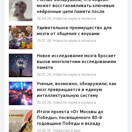
может восстанавливать ключевые
нейронные цепи памяти после
недосыпания
25.04.26, Новости науки и космоса
Удивительное преимущество для
мозга от общения с внуками
26.01.26, Новости науки и космоса
Новое исследование мозга бросает
вызов многолетним исследованиям
памяти
30.01.26, Новости науки и космоса
Ученые, возможно, обнаружили, как
мозг превращается в единую
интеллектуальную систему
04.02.26, Новости науки и космоса
Итоги проекта «От Москвы до
Победы», посвященного 80-й
годовщине Победы и вкладу
москвичей в Победу в Великой
24.05.25, Общество и мир