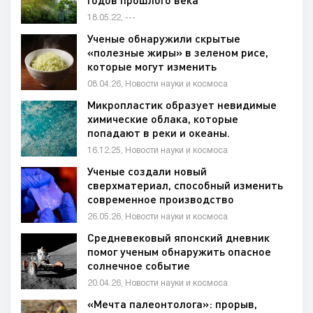
18.05.22, ---
Ученые обнаружили скрытые
«полезные жиры» в зеленом рисе,
которые могут изменить
представление о питании
08.04.26, Новости науки и космоса
Микропластик образует невидимые
химические облака, которые
попадают в реки и океаны.
16.12.25, Новости науки и космоса
Ученые создали новый
сверхматериал, способный изменить
современное производство
26.05.26, Новости науки и космоса
Средневековый японский дневник
помог ученым обнаружить опасное
солнечное событие
20.04.26, Новости науки и космоса
«Мечта палеонтолога»: прорыв,